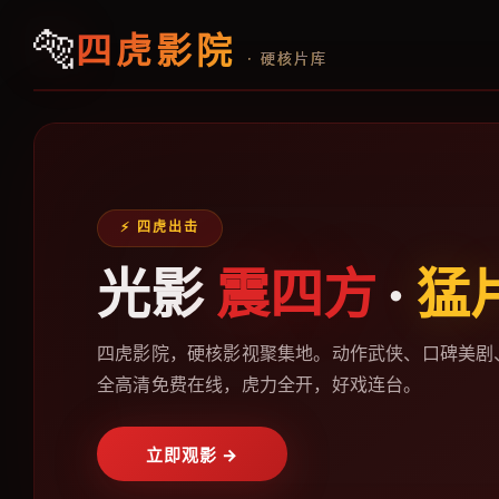
🐅
四虎影院
· 硬核片库
⚡ 四虎出击
光影
震四方
·
猛
四虎影院，硬核影视聚集地。动作武侠、口碑美剧
全高清免费在线，虎力全开，好戏连台。
立即观影 →