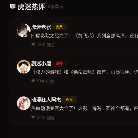
💬 虎迷热评
· 3条留言
虎迷老张
会员
四虎影院太给力了！《黄飞鸿》系列全部高清，还
❤️ 28
💬 回复
剧迷小唐
游客
《权力的游戏》和《绝命毒师》都有，画质很棒，
❤️ 19
💬 回复
动漫狂人阿杰
会员
热血动漫专区太全了！火影、海贼、死神全都有，
❤️ 34
💬 回复