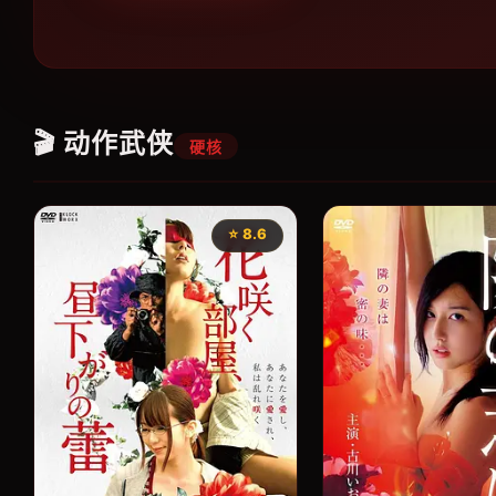
🎬 动作武侠
硬核
⭐ 8.6