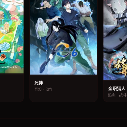
死神
全职猎人
奇幻 · 动作
热血 · 战斗