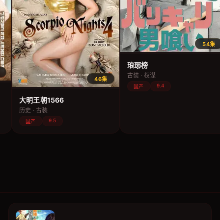
54集
琅琊榜
古装 · 权谋
46集
9.4
国产
大明王朝1566
历史 · 古装
9.5
国产