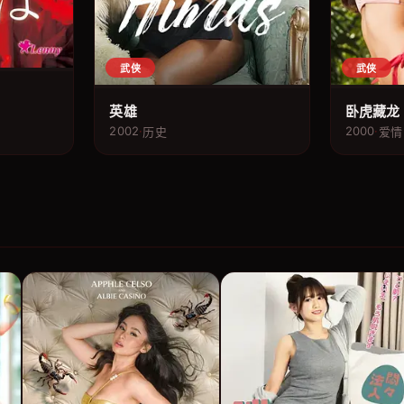
武侠
武侠
英雄
卧虎藏龙
2002
·
2000
·
历史
爱情