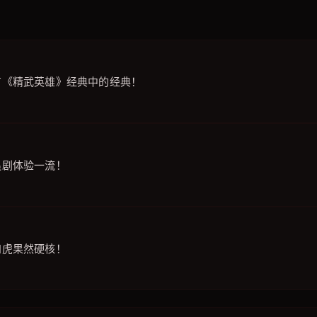
有《精武英雄》经典中的经典！
追剧体验一流！
四虎果然硬核！