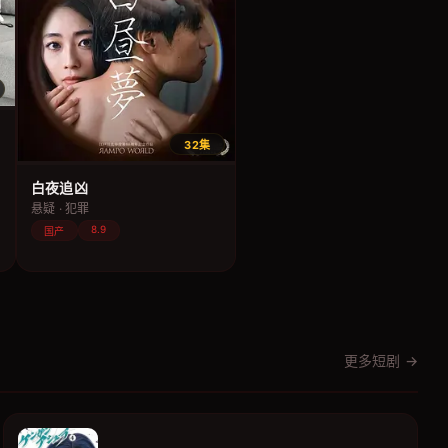
32集
白夜追凶
悬疑 · 犯罪
8.9
国产
更多短剧 →