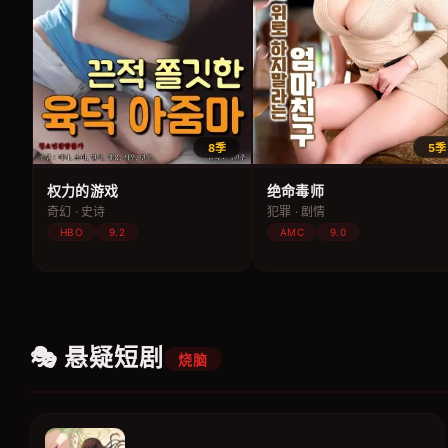
8季
5季
权力的游戏
绝命毒师
奇幻 · 史诗
犯罪 · 剧情
HBO
9.2
AMC
9.0
🎭 悬疑短剧
烧脑