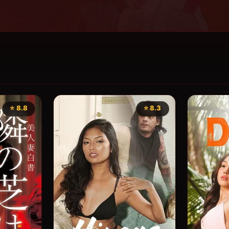
⭐ 8.8
⭐ 8.3