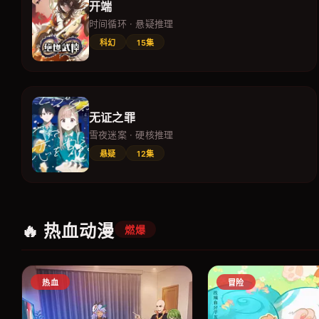
开端
时间循环 · 悬疑推理
科幻
15集
无证之罪
雪夜迷案 · 硬核推理
悬疑
12集
🔥 热血动漫
燃爆
热血
冒险