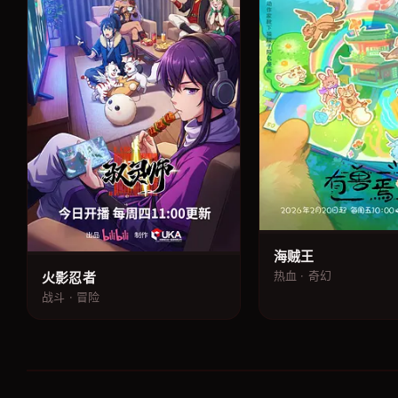
海贼王
热血 · 奇幻
火影忍者
战斗 · 冒险