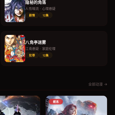
隐秘的角落
人性暗流 · 心理悬疑
剧情
12集
八角亭迷雾
江南悬疑 · 家庭伦理
犯罪
12集
全部动漫 →
燃系