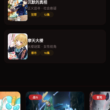
沉默的真相
正义追寻 · 社会悬疑
犯罪
12集
摩天大楼
大楼谜案 · 女性视角
都市
16集
战斗
冒险