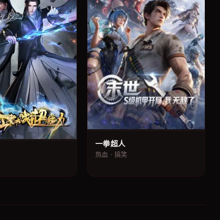
一拳超人
热血 · 搞笑