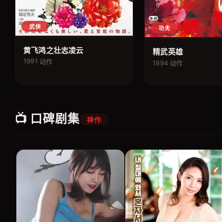
武侠
功夫
黄飞鸿之壮志凌云
精武英雄
1991
·
动作
1994
·
动作
📺 口碑剧集
神作