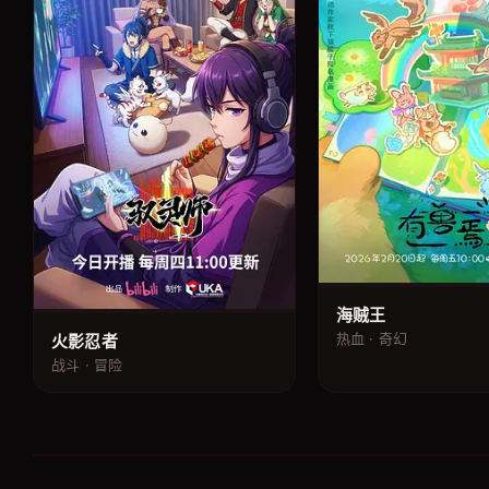
海贼王
热血 · 奇幻
火影忍者
战斗 · 冒险