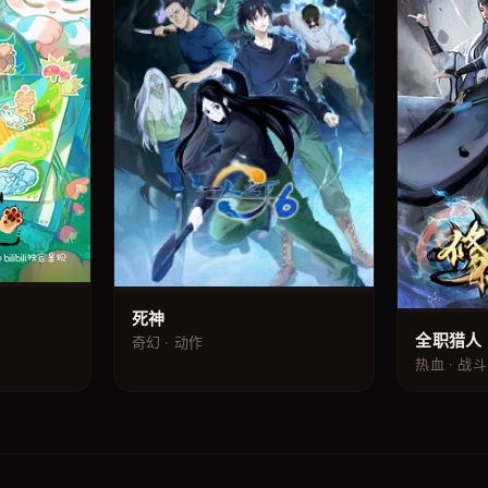
死神
全职猎人
奇幻 · 动作
热血 · 战斗