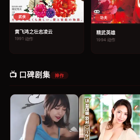
武侠
功夫
黄飞鸿之壮志凌云
精武英雄
1991
·
动作
1994
·
动作
📺 口碑剧集
神作