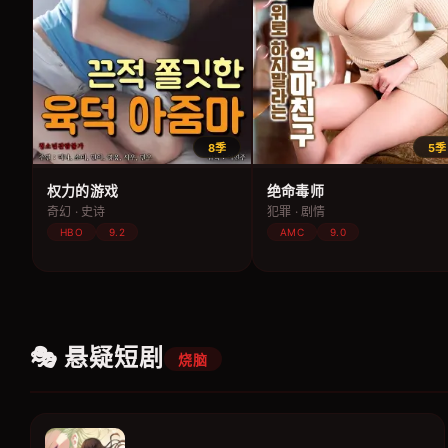
8季
5季
权力的游戏
绝命毒师
奇幻 · 史诗
犯罪 · 剧情
HBO
9.2
AMC
9.0
🎭 悬疑短剧
烧脑