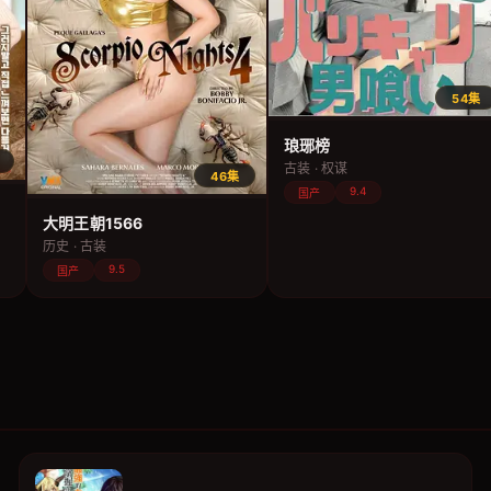
54集
琅琊榜
古装 · 权谋
46集
9.4
国产
大明王朝1566
历史 · 古装
9.5
国产