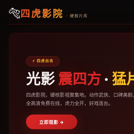
🐅
四虎影院
· 硬核片库
⚡ 四虎出击
光影
震四方
·
猛
四虎影院，硬核影视聚集地。动作武侠、口碑美剧
全高清免费在线，虎力全开，好戏连台。
立即观影 →