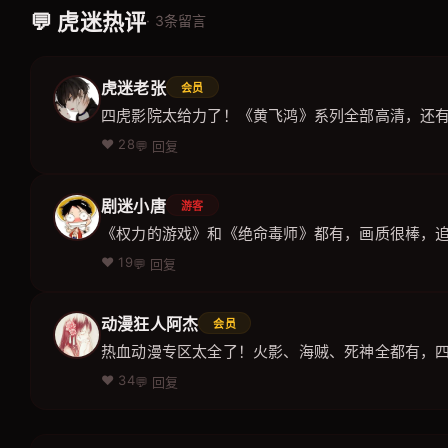
💬 虎迷热评
· 3条留言
虎迷老张
会员
四虎影院太给力了！《黄飞鸿》系列全部高清，还
❤️ 28
💬 回复
剧迷小唐
游客
《权力的游戏》和《绝命毒师》都有，画质很棒，
❤️ 19
💬 回复
动漫狂人阿杰
会员
热血动漫专区太全了！火影、海贼、死神全都有，
❤️ 34
💬 回复