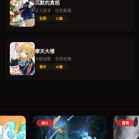
沉默的真相
正义追寻 · 社会悬疑
犯罪
12集
摩天大楼
大楼谜案 · 女性视角
都市
16集
战斗
冒险