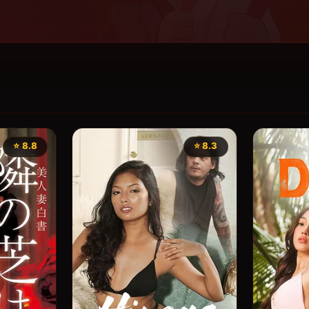
⭐ 8.8
⭐ 8.3