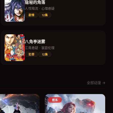
隐秘的角落
人性暗流 · 心理悬疑
剧情
12集
八角亭迷雾
江南悬疑 · 家庭伦理
犯罪
12集
全部动漫 →
燃系