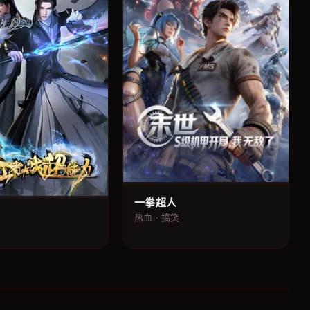
一拳超人
热血 · 搞笑