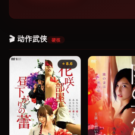
🎬 动作武侠
硬核
⭐ 8.6