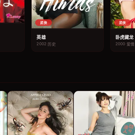
武侠
武侠
英雄
卧虎藏龙
2002
·
2000
·
历史
爱情