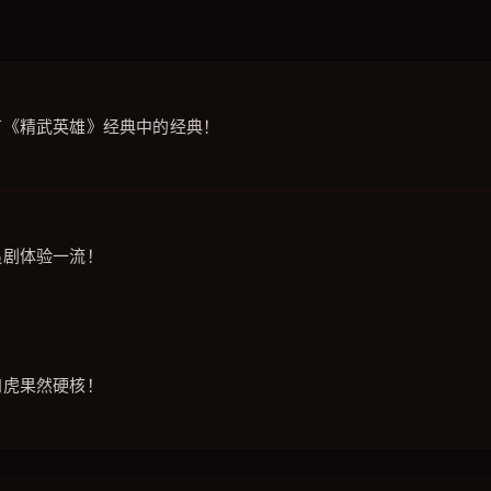
有《精武英雄》经典中的经典！
追剧体验一流！
四虎果然硬核！