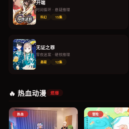
开端
时间循环 · 悬疑推理
科幻
15集
无证之罪
雪夜迷案 · 硬核推理
悬疑
12集
🔥 热血动漫
燃爆
热血
冒险