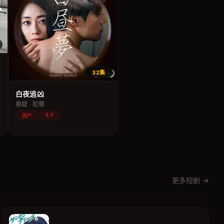
32集
白夜追凶
悬疑 · 犯罪
8.9
国产
更多短剧 →